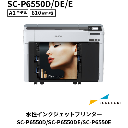
容量700mlインクカートリッジで試算（最大容量サイズでの
算出）
>リユース品はリユース部品の重量を差し引き総重量を算出。
新品とリユース品単体で比較した場合。
リユースする部品はインクカートリッジの外装ケースです。
2
容量700mlインクカートリッジで試算（最大容量サイズでの
算出）
CO2排出量は、回収率100%での新品とリユース品の1本あた
りの加重平均値です。
算出にあたり生産地からの輸送負荷とリユース品回収部品の
生産地への輸送負荷を含めています。
インクの素材負荷、加工負荷、回収時の回収専用箱は計算に
含めていません。
耐久性に優れた全色顔料
エプソンの純正インク「UltraChrome PRO 6インク」
水性インクジェットプリンター
は全色顔料インク。水濡れや色あせに強く、ポスター
SC-P6550D/SC-P6550DE/SC-P6550E
用途に安心してお使いいただけます。