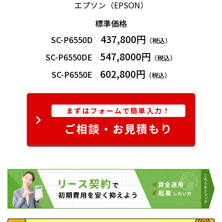
エプソン（EPSON）
すべての用紙について同様の効果が得られることを表現した
ものではありません。
標準価格
印刷した用紙を水に浸した環境はエプソンが推奨するもので
はありません。
437,800円
SC-P6550D
（税込）
547,8000円
SC-P6550DE
（税込）
602,800円
SC-P6550E
（税込）
まずはフォームで簡単入力！
ご相談・お見積もり
新エンジン搭載のPSユニット（注）による描
画正確性の向上、印刷処理速度の高速化
透明・特色レイヤー、オーバープリント処理など特殊