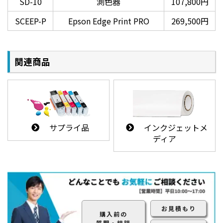
SD-10
測色器
107,800円
SCEEP-P
Epson Edge Print PRO
269,500円
ダブルロールモデル採用（注）により、業務
効率化に貢献
関連商品
異なる種類やサイズのメディアを印刷に応じて自動切
り替え。
同じ種類/サイズのメディアをセットすれば給紙容量2
倍。長時間の連続稼働可能。
画像はSC-P6550Dです。
サプライ品
インクジェットメ
SC-P6550Eは非対応です
ディア
お見積もり
購入前の
質問・相談