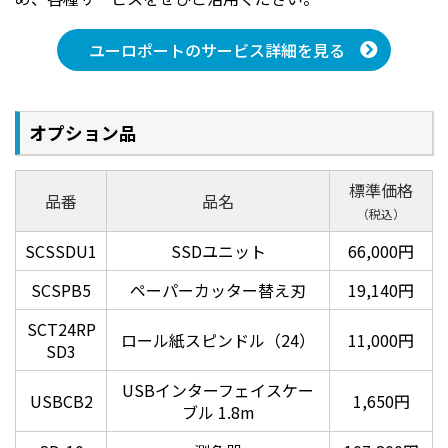
ポスターA1（横）16秒を実現する2.64インチ
ユーロポートのサービス詳細を見る
ヘッド
2.64インチ大型ヘッド搭載により高速印刷を実現。ポ
スターA1（横）16秒（注）で大量印刷時の時間短縮を
オプション品
可能にしました。
左：従来機ヘッド PrecisionCore TFP printhead（SC-
標準価格
P8050/SC-P6050シリーズ）
品番
品名
（税込）
右：新ヘッド PrecisionCore MicroTFP printhead（SC-
P6550D/SC-P6550DE/SC-P6550E）
SCSSDU1
SSDユニット
66,000円
普通紙ロール ＜厚手/薄手＞ A1、300dpi×600dpi、ドラフ
ト、双方向印刷オン。
SCSPB5
ペーパーカッター替え刃
19,140円
SCT24RP
ロール紙スピンドル（24）
11,000円
SD3
USBインターフェイスケー
USBCB2
1,650円
ブル 1.8m