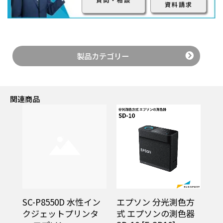
資料請求
製品カテゴリー
自動給紙採用により用紙のセットが簡単
関連商品
ロール紙を装着後、パネルの操作で自動でセットしま
す。
従来必要だったロール紙先端の差し込みが不要で簡単
に用紙をセットできます。
画像はSC-P8550Dです。
SC-P8550D 水性イン
エプソン 分光測色方
クジェットプリンタ
式 エプソンの測色器