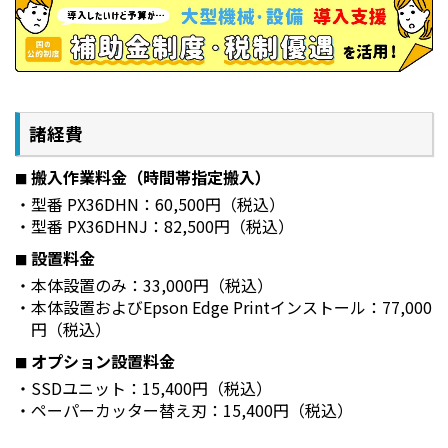
な加工を持つPDFファイル印刷に対しての印刷処理を速
く正確に実現しました。
Adobe®PostScript®対応
PSユニットとSSDの両方装着できます。
PSユニット単体の場合、本体での再印刷はできません。
SC-P6550DE・SC-P6550Eは、PSユニット非搭載。
諸経費
画像はSC-P8550Dです。
搬入作業料金（時間帯指定搬入）
型番 PX36DHN：60,500円（税込）
型番 PX36DHNJ：82,500円（税込）
設置料金
本体設置のみ：33,000円（税込）
本体設置およびEpson Edge Printインストール：77,000
円（税込）
オプション設置料金
罫線ずれも抑えた高い線画品質
SSDユニット：15,400円（税込）
ペーパーカッター替え刃：15,400円（税込）
線のがたつきや文字つぶれなどを抑えた高い線画品質