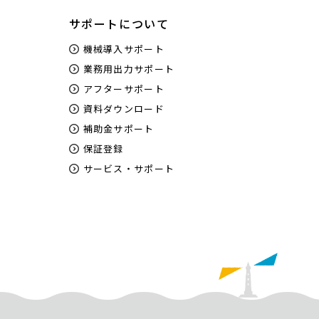
ノズル抜け時など都度サービスエンジニアを呼ぶ必要
サポートについて
がないため、ダウンタイムを削減できます。
SC2CS（クリーニング棒）はオプションです。
機械導入サポート
業務用出力サポート
アフターサポート
資料ダウンロード
補助金サポート
保証登録
サービス・サポート
稼働状況やエラーの状態等、プリンターのス
テータスをタイムリーに把握できる
Epson Cloud Solution PORTを利用することで、PC
やモバイル端末でプリンターの稼働状況を見える化で