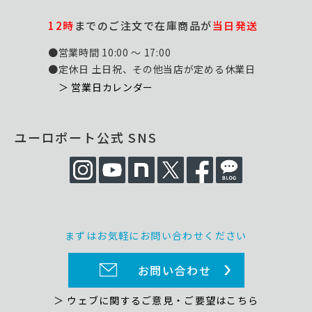
き、生産性の最大化を支援します。
12時
までのご注文で在庫商品が
当日発送
●営業時間 10:00 ～ 17:00
●定休日 土日祝、その他当店が定める休業日
＞ 営業日カレンダー
ユーロポート公式 SNS
プリンターの状態把握によりダウンタイムを
まずはお気軽にお問い合わせください
削減
お問い合わせ
Epson Cloud Solution PORTにご登録いただくと、お
客様のプリンターの状態をエプソン側でも確認できる
＞ ウェブに関するご意見・ご要望はこちら
ようになります。