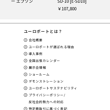
ー エプソン
SD-10 [E-SD10]
￥107,800
ユーロポートとは？
会社概要
ユーロポートが選ばれる理由
導入事例
全国出張カレンダー
用紙自動巻取り機能内蔵（注）
展示会情報
ショールーム
上段のロール紙給紙装置を巻取り装置に変更が可能な
デモンストレーション
ため、オプション無しで自動巻取りが可能。
出力物の後処理が簡単になり時間も節約、オペレータ
ユーロポートサステナビリティ
ー無しで継続的に印刷することが可能です。
プライバシーポリシー/
画像はSC-P8550Dです。
反社会的勢力への対応
SC-P6550Eは非対応です。
特定商取引に基づく表記