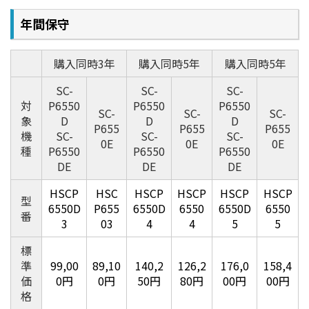
を実現。
全色顔料インクの効果もあり滲みにくい為、CAD印刷に
年間保守
も最適です。
購入同時3年
購入同時5年
購入同時5年
SC-
SC-
SC-
対
P6550
P6550
P6550
SC-
SC-
SC-
象
D
D
D
P655
P655
P655
機
SC-
SC-
SC-
0E
0E
0E
種
P6550
P6550
P6550
DE
DE
DE
HSCP
HSC
HSCP
HSCP
HSCP
HSCP
型
ボード紙対応
6550D
P655
6550D
6550
6550D
6550
番
3
03
4
4
5
5
店頭・展示会用の掲示物に最適なボード紙も印刷可能
標
です。
準
99,00
89,10
140,2
126,2
176,0
158,4
単表紙・ボード紙をご利用の際は、背面のスペースが必要に
価
0円
0円
50円
80円
00円
00円
なります。
格
純正のボード紙（PX/MCプレミアムマットボード紙）は、B1
並びにB2サイズのみとなります。