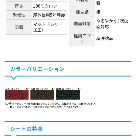
着
厚さ
190ミクロン
離型紙
紙
耐候性
屋外使用5年程度
ゆるやかな3次曲
曲面対応
マット（レザー
面対応
表面
加工）
推奨アプ
超強粘着
リ
カラーバリエーション
シートの特長