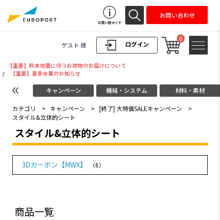
お問い合わせ
お買い物ガイド
0
ログイン
ゲスト 様
【重要】熊本地震に伴うお荷物のお届けについて
/
【重要】夏季休業のお知らせ
キャンペーン
機械・システム
材料・素材
カテゴリ
>
キャンペーン
>
[終了] 大特価SALEキャンペーン
>
スタイル&立体的シート
スタイル&立体的シート
3Dカーボン【MWX】
（6）
商品一覧