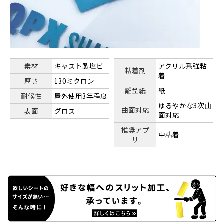
素材
キャスト製塩ビ
アクリル系強粘
粘着剤
着
厚さ
130ミクロン
離型紙
紙
耐候性
屋外使用3年程度
ゆるやかな3次曲
曲面対応
表面
グロス
面対応
推奨アプ
中粘着
リ