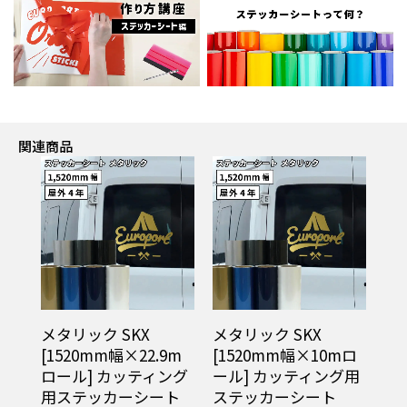
関連商品
メタリック SKX
メタリック SKX
メ
[1520mm幅×22.9m
[1520mm幅×10mロ
[1
ロール] カッティング
ール] カッティング用
売
用ステッカーシート
ステッカーシート
テ