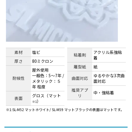
素材
塩ビ
アクリル系強粘
粘着剤
着
厚さ
80ミクロン
離型紙
紙
屋外使用
一般色：5～7年 /
ゆるやかな3次曲
耐候性
曲面対応
メタリック：５
面対応
年 程度
推奨アプ
中・強粘着
グロス（マット
リ
表面
）
※1
1:SL-M52 マットホワイト/ SL-M59 マットブラックの表面はマットです。