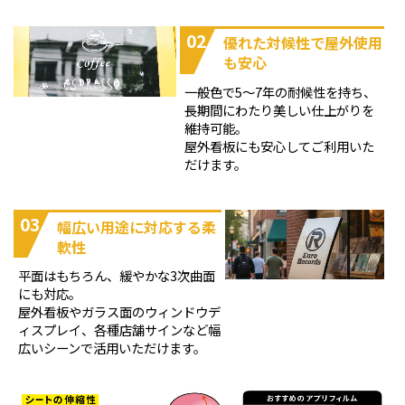
02
優れた対候性で屋外使用
も安心
一般色で5～7年の耐候性を持ち、
長期間にわたり美しい仕上がりを
維持可能。
屋外看板にも安心してご利用いた
だけます。
03
幅広い用途に対応する柔
軟性
平面はもちろん、緩やかな3次曲面
にも対応。
屋外看板やガラス面のウィンドウデ
ィスプレイ、各種店舗サインなど幅
広いシーンで活用いただけます。