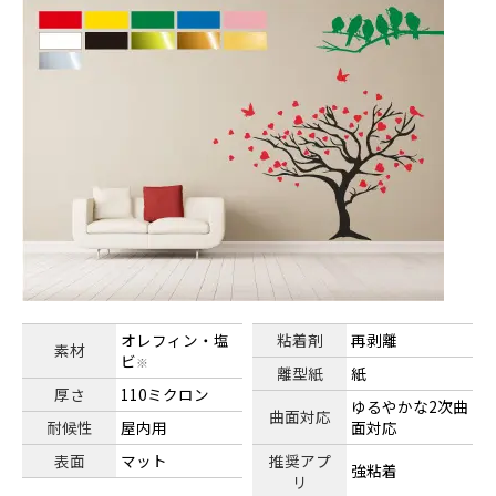
オレフィン・塩
粘着剤
再剥離
素材
ビ
※
離型紙
紙
厚さ
110ミクロン
ゆるやかな2次曲
曲面対応
耐候性
屋内用
面対応
表面
マット
推奨アプ
強粘着
リ