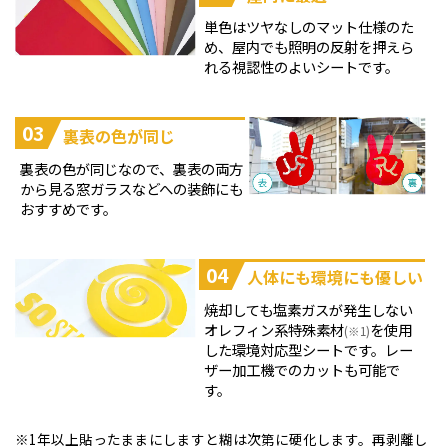
単色はツヤなしのマット仕様のた
め、屋内でも照明の反射を押えら
れる視認性のよいシートです。
03
裏表の色が同じ
裏表の色が同じなので、裏表の両方
から見る窓ガラスなどへの装飾にも
おすすめです。
04
人体にも環境にも優しい
焼却しても塩素ガスが発生しない
オレフィン系特殊素材
を使用
(※1)
した環境対応型シートです。レー
ザー加工機でのカットも可能で
す。
1年以上貼ったままにしますと糊は次第に硬化します。再剥離し