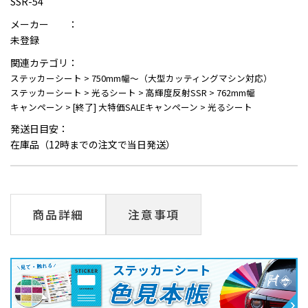
SSR-54
メーカー ：
未登録
関連カテゴリ：
ステッカーシート
>
750mm幅～（大型カッティングマシン対応）
ステッカーシート
>
光るシート
>
高輝度反射SSR
>
762mm幅
キャンペーン
>
[終了] 大特価SALEキャンペーン
>
光るシート
発送日目安：
在庫品（12時までの注文で当日発送）
商品詳細
注意事項