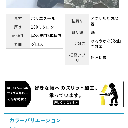
素材
ポリエステル
アクリル系強粘
粘着剤
着
厚さ
160ミクロン
離型紙
紙
耐候性
屋外使用7年程度
ゆるやかな3次曲
曲面対応
表面
グロス
面対応
推奨アプ
超強粘着
リ
カラーバリエーション