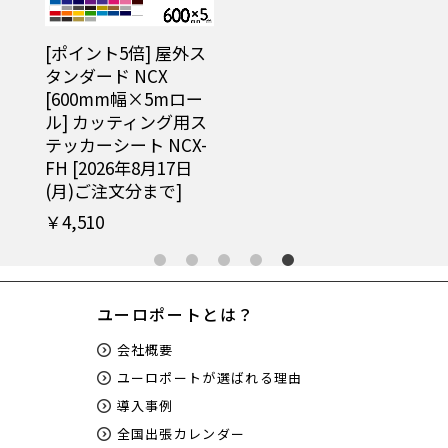
外ス
[ポイント5倍] 屋外ス
タンダード NCX
ロー
[600mm幅×5mロー
用ス
ル] カッティング用ス
X-
テッカーシート NCX-
月)
FH [2026年8月17日
(月)ご注文分まで]
￥4,510
ユーロポートとは？
会社概要
ユーロポートが選ばれる理由
導入事例
全国出張カレンダー