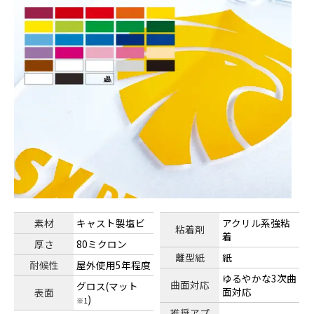
素材
キャスト製塩ビ
アクリル系強粘
粘着剤
着
厚さ
80ミクロン
離型紙
紙
耐候性
屋外使用5年程度
ゆるやかな3次曲
曲面対応
グロス(マット
面対応
表面
)
※1
推奨アプ