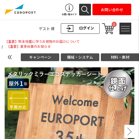
お問い合わせ
お買い物ガイド
0
ログイン
ゲスト 様
【重要】熊本地震に伴うお荷物のお届けについて
/
【重要】夏季休業のお知らせ
キャンペーン
機械・システム
材料・素材