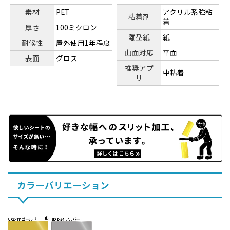
素材
PET
アクリル系強粘
粘着剤
着
厚さ
100ミクロン
離型紙
紙
耐候性
屋外使用1年程度
曲面対応
平面
表面
グロス
推奨アプ
中粘着
リ
カラーバリエーション