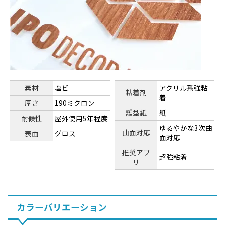
素材
塩ビ
アクリル系強粘
粘着剤
着
厚さ
190ミクロン
離型紙
紙
耐候性
屋外使用5年程度
ゆるやかな3次曲
曲面対応
表面
グロス
面対応
推奨アプ
超強粘着
リ
カラーバリエーション