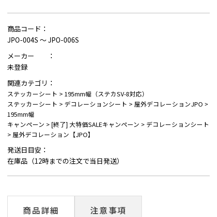
商品コード：
JPO-004S ～ JPO-006S
メーカー ：
未登録
関連カテゴリ：
ステッカーシート
>
195mm幅（ステカSV-8対応）
ステッカーシート
>
デコレーションシート
>
屋外デコレーションJPO
>
195mm幅
キャンペーン
>
[終了] 大特価SALEキャンペーン
>
デコレーションシート
>
屋外デコレーション【JPO】
発送日目安：
在庫品（12時までの注文で当日発送）
商品詳細
注意事項