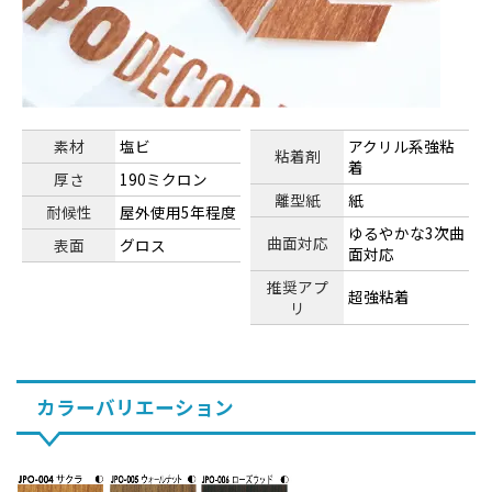
素材
塩ビ
アクリル系強粘
粘着剤
着
厚さ
190ミクロン
離型紙
紙
耐候性
屋外使用5年程度
ゆるやかな3次曲
曲面対応
表面
グロス
面対応
推奨アプ
超強粘着
リ
カラーバリエーション