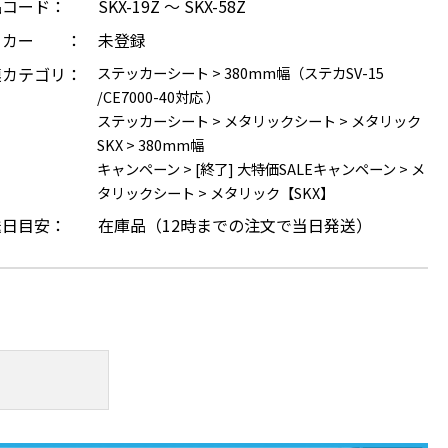
品コード：
SKX-19Z ～ SKX-58Z
ーカー ：
未登録
連カテゴリ：
ステッカーシート
>
380mm幅（ステカSV-15
/CE7000-40対応 ）
ステッカーシート
>
メタリックシート
>
メタリック
SKX
>
380mm幅
キャンペーン
>
[終了] 大特価SALEキャンペーン
>
メ
タリックシート
>
メタリック【SKX】
送日目安：
在庫品（12時までの注文で当日発送）