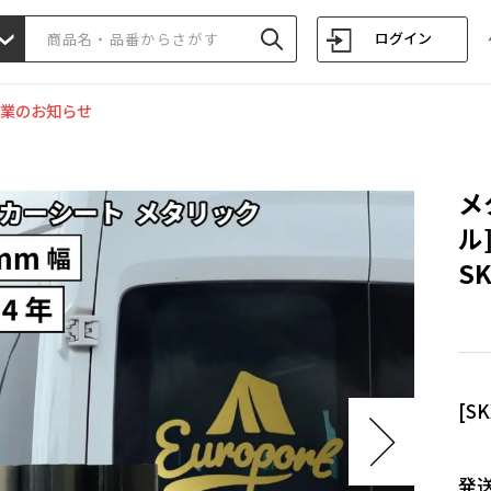
ログイン
業のお知らせ
メ
ル
SK
[S
発