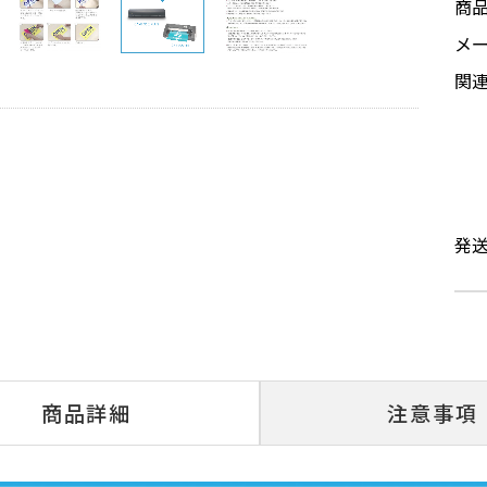
商
メ
関
発
商品詳細
注意事項