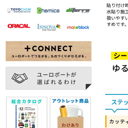
貼り付け
水貼り施
扱いやす
すめです
ステ
カッテ