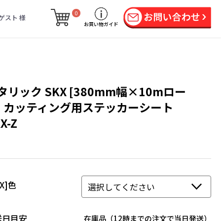
0
ゲスト 様
お買い物ガイド
タリック SKX [380mm幅×10mロー
] カッティング用ステッカーシート
X-Z
KX]色
送日目安
在庫品（12時までの注文で当日発送）