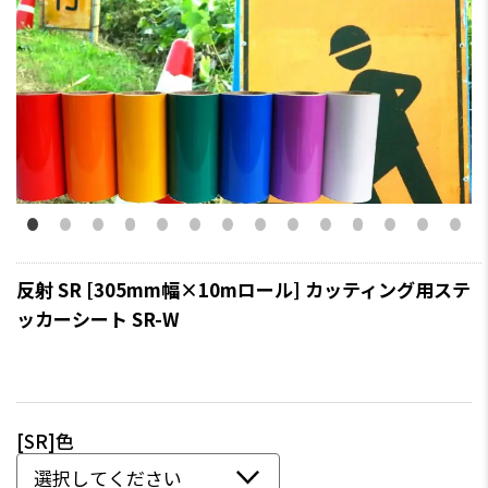
反射 SR [305mm幅×10mロール] カッティング用ステ
ッカーシート SR-W
[SR]色