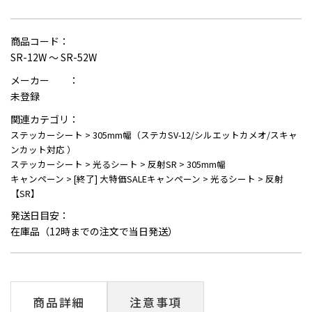
商品コード：
SR-12W ～ SR-52W
メーカー ：
未登録
関連カテゴリ：
ステッカーシート
>
305mm幅（ステカSV-12/シルエットカメオ/スキャ
ンカット対応 ）
ステッカーシート
>
光るシート
>
反射SR
>
305mm幅
キャンペーン
>
[終了] 大特価SALEキャンペーン
>
光るシート
>
反射
【SR】
発送日目安：
在庫品（12時までの注文で当日発送）
商品詳細
注意事項