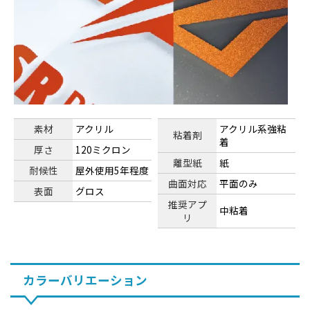
素材
アクリル
アクリル系強粘
粘着剤
着
厚さ
120ミクロン
離型紙
紙
耐候性
屋外使用5年程度
曲面対応
平面のみ
表面
グロス
推奨アプ
中粘着
リ
カラーバリエーション