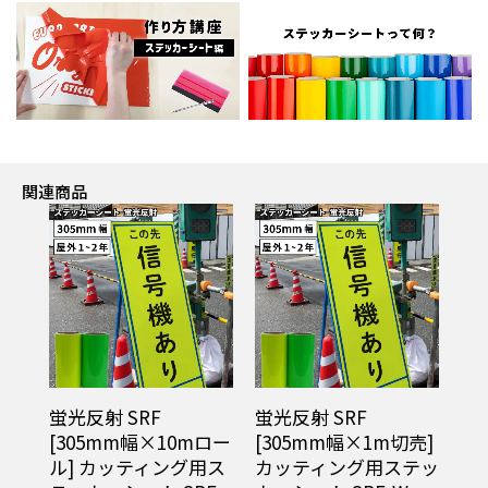
関連商品
高輝度反射 SSR
蛍光反射 SRF
蛍
ロー
[305mm幅×1m切売]
[305mm幅×10mロー
[
用ス
カッティング用ステッ
ル] カッティング用ス
カ