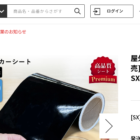
ログイン
業のお知らせ
屋
売
SX
[S
発