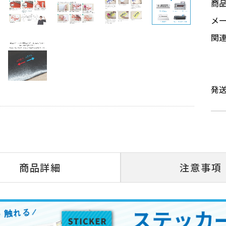
商
メ
関
発
商品詳細
注意事項