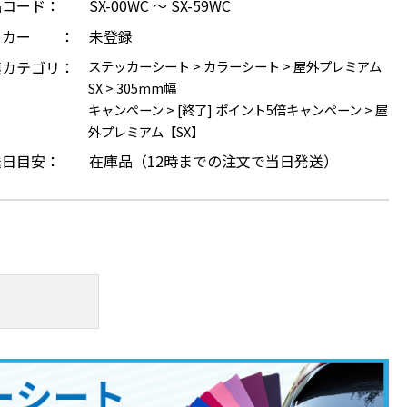
品コード：
SX-00WC ～ SX-59WC
ーカー ：
未登録
連カテゴリ：
ステッカーシート
>
カラーシート
>
屋外プレミアム
SX
>
305mm幅
キャンペーン
>
[終了] ポイント5倍キャンペーン
>
屋
外プレミアム【SX】
送日目安：
在庫品（12時までの注文で当日発送）