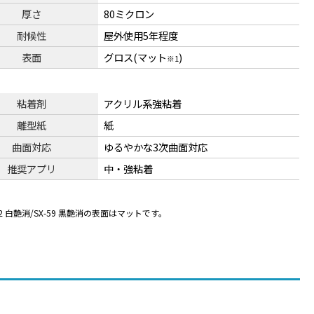
厚さ
80ミクロン
耐候性
屋外使用5年程度
表面
グロス(マット
)
※1
粘着剤
アクリル系強粘着
離型紙
紙
曲面対応
ゆるやかな3次曲面対応
推奨アプリ
中・強粘着
-52 白艶消/SX-59 黒艶消の表面はマットです。