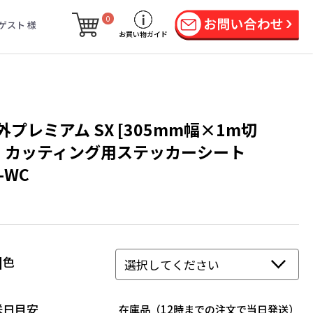
0
ゲスト 様
お買い物ガイド
外プレミアム SX [305mm幅×1m切
] カッティング用ステッカーシート
-WC
X]色
送日目安
在庫品（12時までの注文で当日発送）