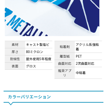
素材
キャスト製塩ビ
アクリル系強粘
粘着剤
着
厚さ
80ミクロン
離型紙
PET
耐候性
屋外使用5年程度
曲面対応
2次曲面対応
表面
グロス
推奨アプ
中粘着
リ
カラーバリエーション