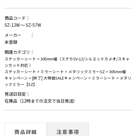
商品コード：
SZ-12W ～ SZ-57W
メーカー ：
未登録
関連カテゴリ：
ステッカーシート
>
305mm幅（ステカSV-12/シルエットカメオ/スキャ
ンカット対応 ）
ステッカーシート
>
ミラーシート
>
メタリックミラーSZ
>
305mm幅
キャンペーン
>
[終了] 大特価SALEキャンペーン
>
ミラーシート
>
メタリ
ックミラー【SZ】
発送日目安：
在庫品（12時までの注文で当日発送）
商品詳細
注意事項