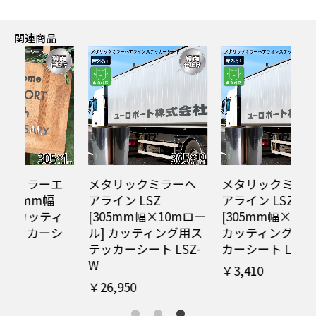
関連商品
エ
メタリックミラーヘ
メタリックミラーヘ
アライン LSZ
アライン LSZ
ィ
[305mm幅×10mロー
[305mm幅×1m切売]
シ
ル] カッティング用ス
カッティング用ステッ
テッカーシート LSZ-
カーシート LSZ-W
W
￥3,410
￥26,950