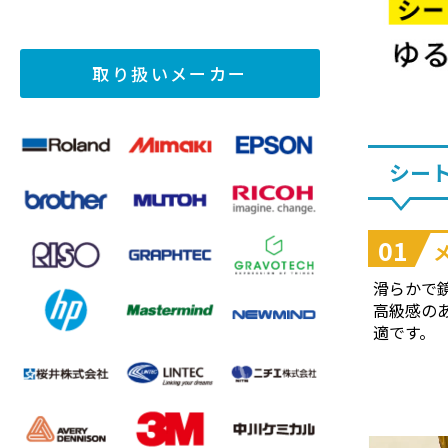
取り扱いメーカー
シー
01
滑らかで
高級感の
適です。