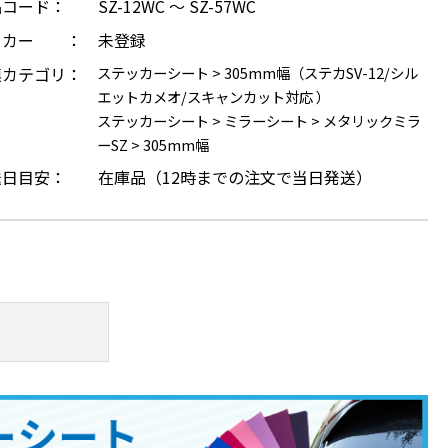
品コード：
SZ-12WC ～ SZ-57WC
ーカー ：
未登録
連カテゴリ：
ステッカーシート
>
305mm幅（ステカSV-12/シル
エットカメオ/スキャンカット対応 ）
ステッカーシート
>
ミラーシート
>
メタリックミラ
ーSZ
>
305mm幅
送日目安：
在庫品（12時までの注文で当日発送）