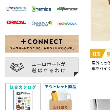
03
屋外での
車やバイ