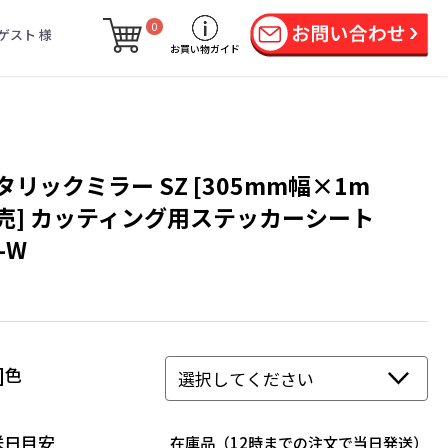
0
ゲスト 様
お買い物ガイド
タリックミラー SZ [305mm幅×1m
売] カッティング用ステッカーシート
-W
Z]色
送日目安
在庫品（12時までの注文で当日発送）