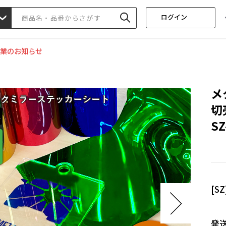
ログイン
業のお知らせ
メ
切
SZ
[S
発