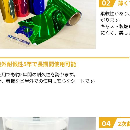
02
薄く
柔軟性があり
がります。
キャスト製塩
にくく、美し
屋外耐候性5年で長期間使用可能
使用でも約5年間の耐久性を誇ります。
ク、看板など屋外での使用も安心なシートです。
04
2次