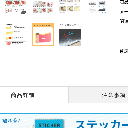
商
メ
関
発
商品詳細
注意事項