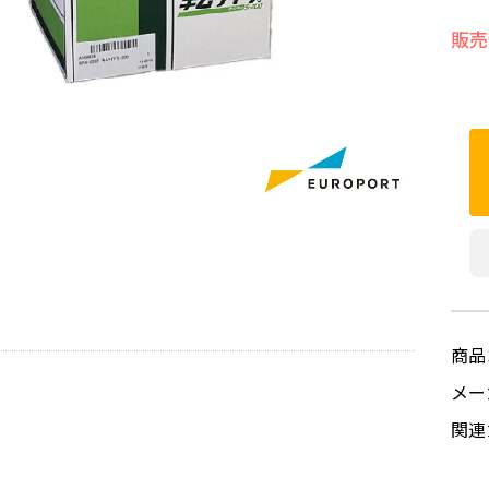
販売
商品
メ
関連