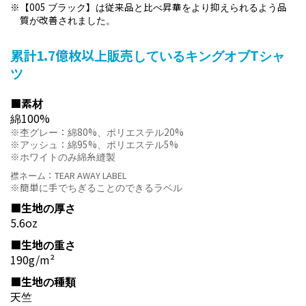
【005 ブラック】は従来品と比べ昇華をより抑えられるよう品
質が改善されました。
累計1.7億枚以上販売しているキングオブTシャ
ツ
■素材
綿100%
杢グレー：綿80%、ポリエステル20%
アッシュ：綿95%、ポリエステル5%
ホワイトのみ綿糸縫製
襟ネーム：TEAR AWAY LABEL
簡単に手でちぎることのできるラベル
■生地の厚さ
5.6oz
■生地の重さ
190g/m²
■生地の種類
天竺