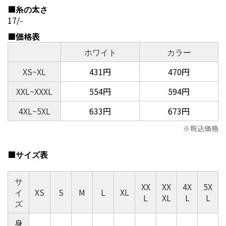
■糸の太さ
17/-
■価格表
ホワイト
カラー
XS~XL
431円
470円
XXL~XXXL
554円
594円
4XL~5XL
633円
673円
税込価格
■サイズ表
サ
XX
XX
4X
5X
イ
XS
S
M
L
XL
L
XL
L
L
ズ
身