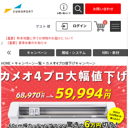
お問い合わせ
お買い物ガイド
0
ログイン
ゲスト 様
【重要】熊本地震に伴うお荷物のお届けについて
/
【重要】夏季休業のお知らせ
キャンペーン
機械・システム
材料・素材
HOME
>
キャンペーン一覧
>
カメオ4プロ値下げキャンペーン