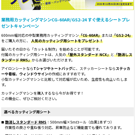
業務用カッティングマシンCG-60AR/GS2-24 すぐ使えるシートプレ
ゼントキャンペーン
600mm幅対応の中型業務用カッティングマシン
「CG-60AR」
または
「GS2-24」
をご購入の方に、
人気のカッティング用シートをプレゼント！
届いたその日から「カット＆制作」を始めることが可能です。
付属のカッティング用シートは、
人気の
「屋外スタンダード NCX」
と
「艶消しス
タンダード RMS」
からお選びいただけます。
アイロンシートなら
Tシャツやトートバッグ
に、ステッカーシートなら
ステッカ
ーや看板、ウィンドウサイン
の作成におすすめです。
小型カッティングマシンと比較して対応幅が広いため、生産性も向上いたしま
す。
カッティングマシンを購入するなら今がお得です！
この機会に、ぜひご検討ください。
選べるカッティング用シート
艶消しスタンダード RMS
：500mm幅×5mロール（白黒1本ずつ）
作業性の良さや重ね張り対応、昇華防止など機能面でも優れております。