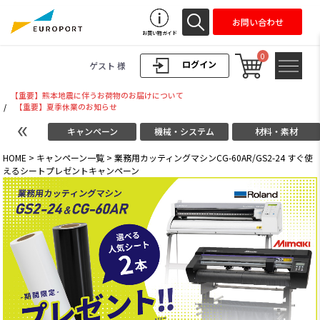
お問い合わせ
お買い物ガイド
0
ログイン
ゲスト 様
【重要】熊本地震に伴うお荷物のお届けについて
/
【重要】夏季休業のお知らせ
キャンペーン
機械・システム
材料・素材
HOME
>
キャンペーン一覧
>
業務用カッティングマシンCG-60AR/GS2-24 すぐ使
えるシートプレゼントキャンペーン