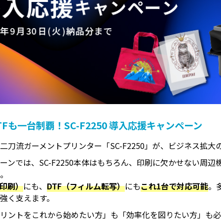
TFも一台制覇！SC-F2250 導入応援キャンペーン
二刀流ガーメントプリンター「SC-F2250」が、ビジネス拡
ーンでは、SC-F2250本体はもちろん、印刷に欠かせない周
意
。
接印刷）
にも、
DTF（フィルム転写）
にも
これ1台で対応可能
。
強く支えます。
リントをこれから始めたい方」も「効率化を図りたい方」も必見。