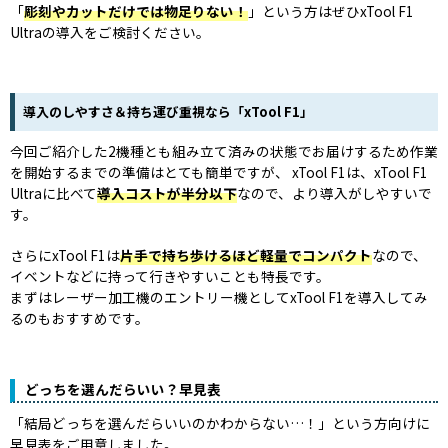
「
彫刻やカットだけでは物足りない！
」という方はぜひxTool F1
Ultraの導入をご検討ください。
導入のしやすさ＆持ち運び重視なら「xTool F1」
今回ご紹介した2機種とも組み立て済みの状態でお届けするため作業
を開始するまでの準備はとても簡単ですが、 xTool F1は、xTool F1
Ultraに比べて
導入コストが半分以下
なので、より導入がしやすいで
す。
さらにxTool F1は
片手で持ち歩けるほど軽量でコンパクト
なので、
イベントなどに持って行きやすいことも特長です。
まずはレーザー加工機のエントリー機としてxTool F1を導入してみ
るのもおすすめです。
どっちを選んだらいい？早見表
「結局どっちを選んだらいいのかわからない…！」という方向けに
早見表をご用意しました。