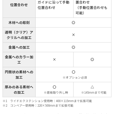
ガイドに沿って手動
置合わせ
位置合わせ
位置合わせ
（手動位置合わせも
可能）
木材への彫刻
◎
透明（クリア）ア
×
クリルへの加工
金属への加工
◎
金属へのカラー加
×
◎
工
円筒状の素材への
〇
加工
オプション必須
厚みのある素材へ
〇
△
の加工
底板取り外し時
145mmまで可能
1 ライドエクステンション使用時：400×115mmまで拡張可能
2 コンベアー使用時：220×500mmまで拡張可能