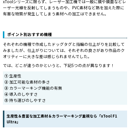
xToolシリーズに限らず、レーザー加工機では一般に鏡や鏡面などレ
ーザー光線を反射してしまうものや、PVC素材など熱を加えた際に
有害な物質が発生してしまう素材への加工はできません。
ポイント別おすすめ機種
それぞれの機種で作成したドッグタグと指輪の仕上がりを比較して
みましたが、仕上がりについては、それぞれの良さがあり作品のク
オリティーに大きな差は感じられませんでした。
では、どこが違うのかというと、下記5つの点が異なります！
①
生産性
②
加工可能な素材の多さ
③
カラーマーキング機能の有無
④
導入のしやすさ
⑤
持ち運びのしやすさ
生産性＆豊富な加工素材＆カラーマーキング重視なら「xTool F1
Ultra」