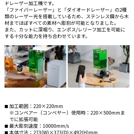
ドレーザー加工機です。
「ファイバーレーザー」と「ダイオードレーザー」の2種
類のレーザー光を搭載しているため、ステンレス鋼から木
材までほぼすべての素材へ彫刻が可能となりました。
また、カットに深堀り、エンポス/レリーフ加工を可能に
する十分な能力を持ち合わせています。
加工範囲：220×220mm
※コンベアー（コンベヤー）使用時：220×500mmま
でに拡張可能
最大彫刻速度：10000mm/s
本体寸法：273(W)×373(D)×492(H)mm