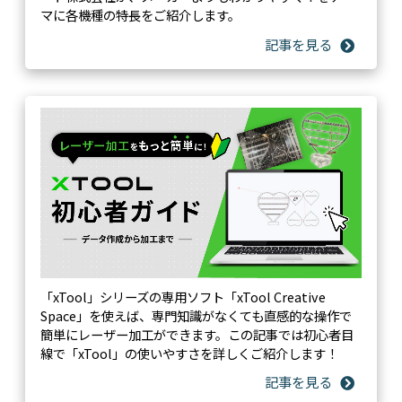
PCB / モーター / レ
PCB、モーター、
マに各機種の特長をご紹介します。
ーザーヘッド /タッ
レーザー ヘッド な
チスクリーンコン
ど
トローラー など
3.摩耗部品：3か月
無償保
3.摩耗部品：3か月
電源アダプター、
証
電源アダプター、
タイミングベルト
タイミングベルト
※保証対象外：ド
※保証対象外：ド
ングル、電源ケー
ングル / 電源ケーブ
ブル、USBケーブ
ル / USBケーブル /
ル、加工材料、メ
加工材料 / メンテナ
ンテナンス資材、
ンス資材 / 排煙管 /
排煙管、取扱説明
取扱説明書 / パッケ
書、パッケージ、
ージ / ドライバー /
ドライバー、ベー
ベースプレート / ス
スプレート、スト
「xTool」シリーズの専用ソフト「xTool Creative
トライプパネル / フ
ライプパネル、フ
Space」を使えば、専門知識がなくても直感的な操作で
ィールドレンズプ
ィールドレンズプ
簡単にレーザー加工ができます。この記事では初心者目
ロテクタ / L治具な
ロテクタ、L治具な
線で「xTool」の使いやすさを詳しくご紹介します！
ど
ど