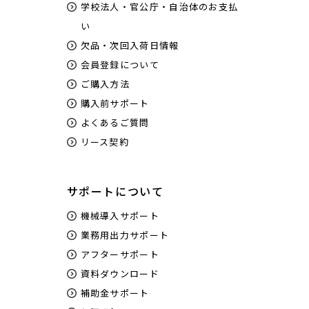
学校法人・官公庁・自治体のお支払
い
購入前のデモンストレーションも可能です
欠品・次回入荷日情報
会員登録について
ユーロポート株式会社は「xTool F1 Ultra」の特別認定
ご購入方法
販売代理店です。
日本最大級のショールームを持つユーロポートで
購入前サポート
「xTool F1 Ultra」の実機をお試しいただけます。
よくあるご質問
機械のサイズ感や動作音、彫刻の細かさなど、知識豊
リース契約
富なスタッフが購入前の不安を解決いたします。
また、機械の故障時や操作面でのお困りをサポートす
る安心保守プランもございます。
サポートについて
機械導入サポート
業務用出力サポート
アフターサポート
資料ダウンロード
補助金サポート