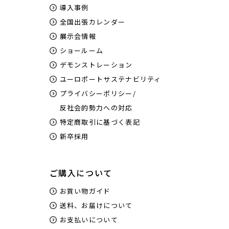
事前のインストールをお願いいたします。
導入事例
お客様の通信環境によってサービスをご提供できない場合が
全国出張カレンダー
ございます。
展示会情報
実施日程に関してはお客様のご希望に添えない場合がござい
ショールーム
ます。
「遠隔サポート」の実施は、ご購入後、オペレーターよりご
デモンストレーション
連絡させていただきます。
ユーロポートサステナビリティ
上記サポートは有償保守サービス範囲内となりますが、オペ
レーターがお客様の状況に応じて判断いたします。
プライバシーポリシー/
2:「修理中の代替え機貸し出し」 状況によって貸し出せな
反社会的勢力への対応
い場合がございます。
特定商取引に基づく表記
新卒採用
ご購入について
お買い物ガイド
送料、お届けについて
お支払いについて