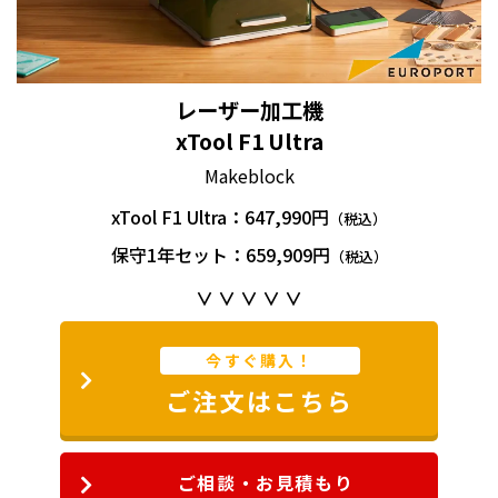
xTool F1ultraは高い排煙機能を持ち、彫刻中の煙や粉
塵を素早く除去します。店舗や自宅など狭い屋内でも安
全な環境を叶えます。
また、完全に密閉可能なカバーが目に有害な光をブロ
レーザー加工機
ックします。
xTool F1 Ultra
Makeblock
xTool F1 Ultra：647,990円
（税込）
保守1年セット：659,909円
（税込）
∨ ∨ ∨ ∨ ∨
今すぐ購入！
ご注文はこちら
生成AIでスムーズにアイディアをカタチに
ご相談・お見積もり