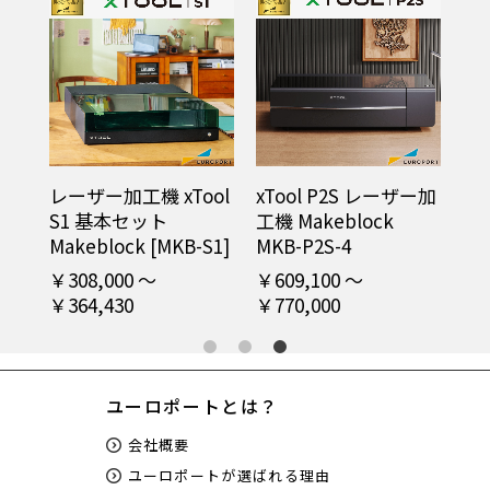
ユーロ
ポート
〇
〇
独自設
定値表
使い方
△
〇
サポー
閲覧制限有
ト動画
ol
レーザー加工機 xTool
レーザー加工機 xTool
xT
M1 Ultra Makeblock
S1 基本セット
工機
購入者
△
Makeblock [MKB-S1]
MK
〇
特典ペ
￥203,910
閲覧制限有
ージ
￥308,000 ～
￥6
￥364,430
￥7
1:「遠隔サポート」
お問い合わせいただくと、オペレーターが「ｘTool F1
Ultra」の使い方をサポートします。
初期設定などのサポートに加えソフトウェアのダウンロード
や周辺機器との接続などもサポートします。
ユーロポートとは？
また、オペレーターがお客さまの画面を見ながら操作案内／
お客さまに代わって操作設定することもできます。
会社概要
「遠隔サポート」にはクイックアシストやTeamViewerなど
ユーロポートが選ばれる理由
のツールを用います。