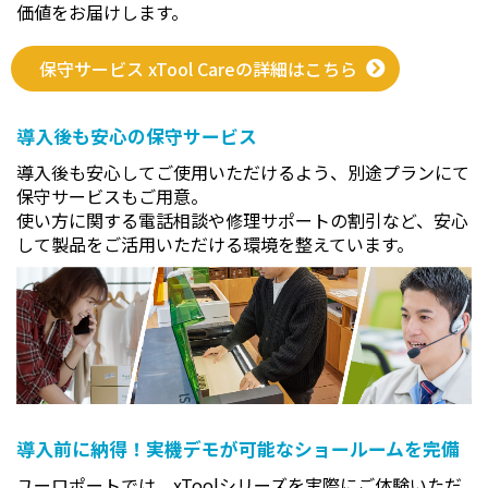
価値をお届けします。
ゆるやかな凹凸面へ彫刻ができます。
保守サービス xTool Careの詳細はこちら
xTool独自の３D Curve搭載。曲面の３Dモデルを自動
的に作成してくれます。へこんでいる面や曲面への彫刻
導入後も安心の保守サービス
もきれいに簡単に仕上がります。
導入後も安心してご使用いただけるよう、別途プランにて
保守サービスもご用意。
使い方に関する電話相談や修理サポートの割引など、安心
して製品をご活用いただける環境を整えています。
導入前に納得！実機デモが可能なショールームを完備
ユーロポートでは、xToolシリーズを実際にご体験いただ