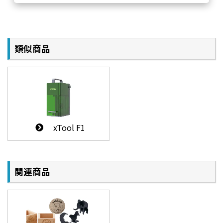
〇
メール
〇
優先的に対応いたし
対応
ます。
〇
電話対
類似商品
×
応
※1年間
遠隔サ
3,300円
/回
（税込）
0円
ポート
1回30分以内
１
0円
xTool F1
年間2回までの修
13,200円
～
理、機械修理にか
（税込）
かる送料が無料で
30分延長ごとに
す。
6,600円
の追加
（税込）
関連商品
料金がかかります。
3回目以降は通常時
機械の状態により価
の60％の7,920円
（税
ハード
格が変更となります。
～送料相互負担と
込）
ウェア
無償保証期間後・無
なります。
修理対
償保証適応外時の金額
無償保証期間後・無