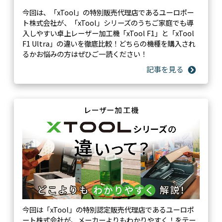
今回は、「xTool」の特別販売代理店であるユーロポー
サポー
88,000円
/
（税込）
0円
ト株式会社が、「xTool」シリーズのうちご家庭でも導
ト価格
年
入しやすい卓上レーザー加工機「xTool F1」と「xTool
F1 Ultra」の違いを徹底比較！どちらの機種を購入され
サポー
本体購入後1年間
1年間
るかお悩みの方はぜひご一読ください！
ト期間
保守契
約可能
-
購入時から5年間
期間
1.初期不良対応
1.初期不良対応
※着荷時に正しく
※着荷時に正しく
セットアップを
セットアップを
し、正しい使い方
し、正しい使い方
をしても動作をし
をしても動作をし
ない場合になりま
ない場合になりま
す。
す。
2.メインパーツ：
2.メインパーツ：
今回は「xTool」の特別認定販売代理店であるユーロポ
12か月
12か月
ート株式会社が、メーカーよりもわかりやすく！をテー