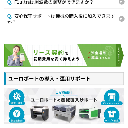
モデリングのスキルや知識がなくても、どなたでも簡
Q.
F1ultraは周波数の調整ができますか？
単に3Dエンボス加工が可能です。
Q.
安心保守サポートは機械の購入後に加入できます
か？
ユーロポートの導入・運用サポート
万全のサポート体制で購入後も安心
初めてレーザー加工機をお使いいただく方でもご安心
ください。