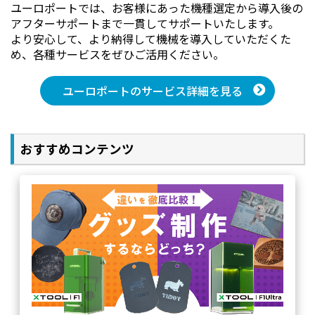
「xTool F1Ultra」専用ソフトに加え、分かりやすいユ
ユーロポートでは、お客様にあった機種選定から導入後の
ーロポート独自の使い方ガイドや設定値表をご用意し
アフターサポートまで一貫してサポートいたします。
ております。
より安心して、より納得して機械を導入していただくた
め、各種サービスをぜひご活用ください。
さらに、知識豊富な専門スタッフによる安心サポート
サービスをご提供いたします。
ユーロポートのサービス詳細を見る
全国に14万件以上のユーザー様を抱えるユーロポート
ならではの充実したサポート体制でバックアップいた
します。「素材をうまくカットできない。」「機械の設
定方法がわからない。」などの疑問に対して、お電話
おすすめコンテンツ
や遠隔サポートで解決いたします。
保守サポートにご加入いただく事で、購入後の疑問や
機械の不具合など、あらゆるお悩みをすぐにご相談い
ただけます。
安心保守サポートサービスは、別途ご加入いただく必要がご
ざいます。
サポート内容は変更となる場合がございます。
安心保守サポート
製品保証
（有償保守）