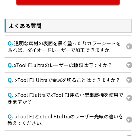
■入力するだけ。AIがイメージを提案します。
取り入れたいモチーフ等を数語入力するだけで、AIがレ
ーザー対応のデザインを生成し提案します。複数のスタ
イルからお好みのものをお選びいただき、そのまま加
よくある質問
工が可能です。
Q.
透明な素材の表面を黒く塗ったりカラーシートを
貼れば、ダイオードレーザーで加工できますか。
Q.
xTool F1ultraのレーザーの種類は何ですか？
Q.
xTool F1 Ultraで金属を切ることはできますか？
Q.
xTool F1ultraでxTool F1用の小型集塵機を使用で
きますか？
Q.
xTool F1とxTool F1ultraのレーザー光線の違いを
教えてください。
■3Dエンボスデザインがワンクリックで完成
エンボスデザインの3DモデルもAIで構築可能です。3D