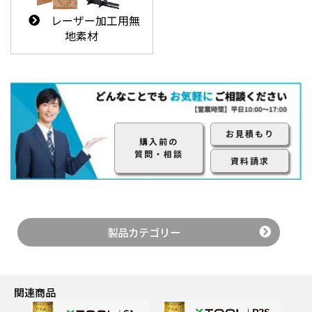
応
となります。
償保証適応外時の金額
レーザー加工用無
機械の状態により価
となります。
地素材
機械の状態により
格が変更となります。
価格が変更となり
詳しくはお問い合わせ
ます。詳しくはお
ください。
問い合わせくださ
い。
サービ
定価
定価
お見積もり
スパー
購入前の
無償保証期間後・無
無償保証期間後・無
質問・相談
ツの価
償保証適応外時の金額
償保証適応外時の金額
資料請求
格
となります
となります
初回のみ60％
修理中
9,900円
（税込）
製品カテゴリー
の代替
16,500円
（税込）
2回目以降は11,000
え機
日数：2週間
円
となりま
（税込）
貸し出
送料：別途
す。
し
日数：2週間
2
関連商品
送料：別途