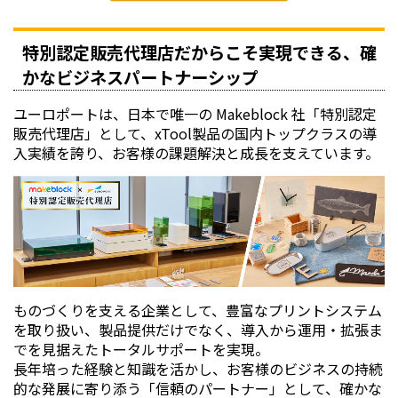
「xTool F1ultra」の生産性は「xTool F1」の約5倍。お
よそ2倍の加工面積と、10000mm/sの彫刻スピードを
特別認定販売代理店だからこそ実現できる、確
持ちます。
かなビジネスパートナーシップ
カメラ機能の搭載により位置合わせをより簡単に行う
ことができ、またオプションである自動コンベア搬送
ユーロポートは、日本で唯一の Makeblock 社「特別認定
機を使用することで大量注文にも応えられます。
販売代理店」として、xTool製品の国内トップクラスの導
入実績を誇り、お客様の課題解決と成長を支えています。
ものづくりを支える企業として、豊富なプリントシステム
を取り扱い、製品提供だけでなく、導入から運用・拡張ま
でを見据えたトータルサポートを実現。
長年培った経験と知識を活かし、お客様のビジネスの持続
的な発展に寄り添う「信頼のパートナー」として、確かな