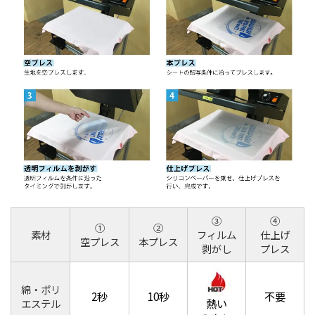
③
④
①
②
素材
フィルム
仕上げ
空プレス
本プレス
剥がし
プレス
綿・ポリ
2秒
10秒
不要
熱い
エステル