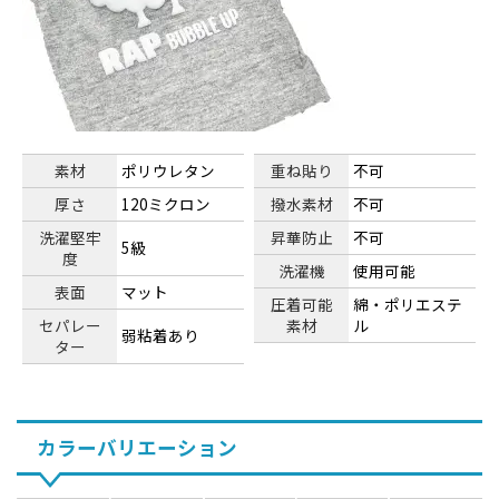
素材
ポリウレタン
重ね貼り
不可
厚さ
120ミクロン
撥水素材
不可
洗濯堅牢
昇華防止
不可
5級
度
洗濯機
使用可能
表面
マット
圧着可能
綿・ポリエステ
セパレー
素材
ル
弱粘着あり
ター
カラーバリエーション