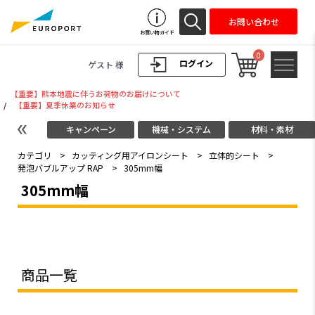
お問い合わせ
お買い物ガイド
0
ログイン
ゲスト 様
【重要】熊本地震に伴うお荷物のお届けについて
/
【重要】夏季休業のお知らせ
キャンペーン
機械・システム
材料・素材
カテゴリ
>
カッティング用アイロンシート
>
立体的シート
>
発泡バブルアップ RAP
>
305mm幅
305mm幅
商品一覧