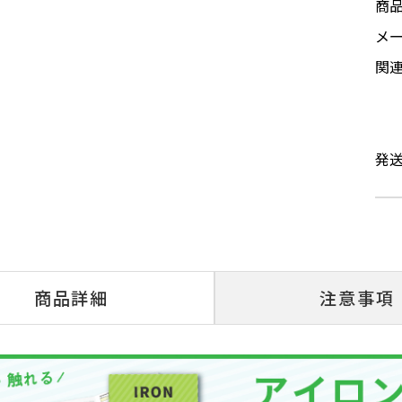
商
メ
関
発
商品詳細
注意事項