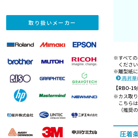
取り扱いメーカー
すべて
くださ
離型紙
再昇華
【RBO-1
カス取り
こちら
（推奨
圧着