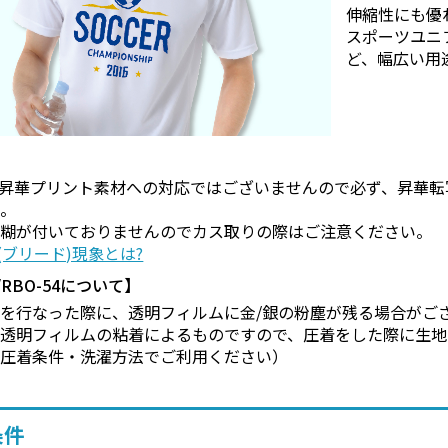
伸縮性にも優
スポーツユニ
ど、幅広い用
の昇華プリント素材への対応ではございませんので必ず、昇華転
い。
に糊が付いておりませんのでカス取りの際はご注意ください。
(ブリード)現象とは?
9/RBO-54について】
を行なった際に、透明フィルムに金/銀の粉塵が残る場合がご
は透明フィルムの粘着によるものですので、圧着をした際に生地
の圧着条件・洗濯方法でご利用ください）
条件