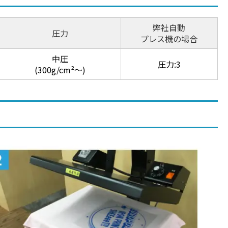
弊社自動
圧力
プレス機の場合
中圧
圧力:3
(300g/cm²～)