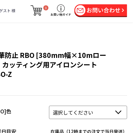
0
ゲスト 様
お買い物ガイド
華防止 RBO [380mm幅×10mロー
] カッティング用アイロンシート
O-Z
BO]色
送日目安
在庫品（12時までの注文で当日発送）