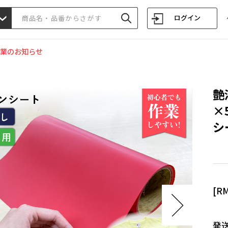
ログイン
業のお知らせ
艶
×
シ
[R
発