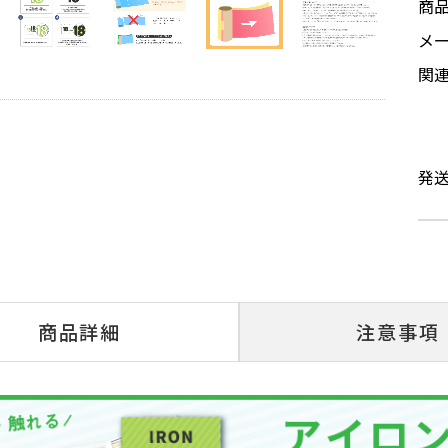
商
メ
関
発
商品詳細
注意事項