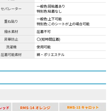
一般色:弱粘着あり
セパレーター
特別色:粘着なし
一般色:上下可能
重ね貼り
特別色:このシートが上の場合可能
撥水素材
圧着不可
昇華防止
〇(短時間圧着)
洗濯機
使用可能
圧着可能素材
綿・ポリエステル