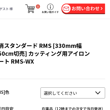
0
ゲスト 様
お買い物ガイド
消スタンダード RMS [330mm幅
50cm切売] カッティング用アイロン
ート RMS-WX
MS]色
送日目安
在庫品（12時までの注文で当日発送）