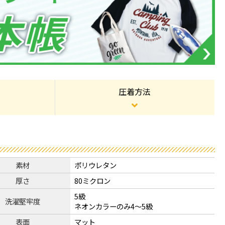
圧着方法
素材
ポリウレタン
厚さ
80ミクロン
5級
洗濯堅牢度
ネオンカラーのみ4～5級
表面
マット