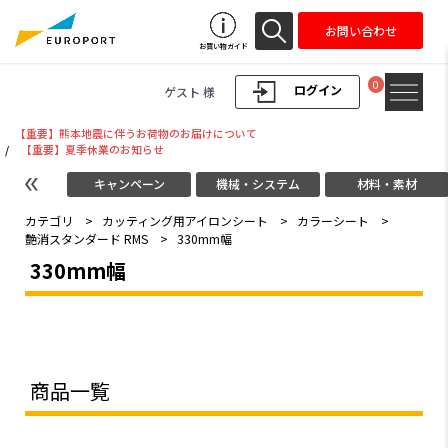
お問い合わせ
お買い物ガイド
0
ログイン
ゲスト 様
【重要】熊本地震に伴うお荷物のお届けについて
/
【重要】夏季休業のお知らせ
キャンペーン
機械・システム
材料・素材
カテゴリ
>
カッティング用アイロンシート
>
カラーシート
>
艶消スタンダード RMS
>
330mm幅
330mm幅
商品一覧