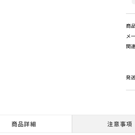
商
メ
関
発
商品詳細
注意事項