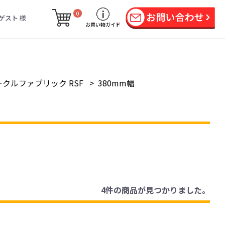
0
ゲスト 様
お買い物ガイド
クルファブリック RSF
>
380mm幅
4件
の商品が見つかりました。