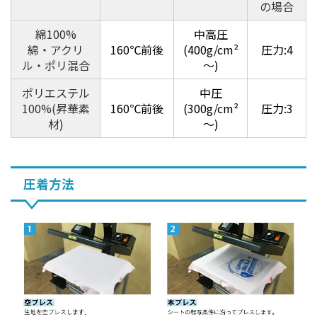
の場合
綿100%
中高圧
綿・アクリ
160℃前後
(400g/cm²
圧力:4
ル・ポリ混合
～)
ポリエステル
中圧
100%(昇華素
160℃前後
(300g/cm²
圧力:3
材)
～)
圧着方法