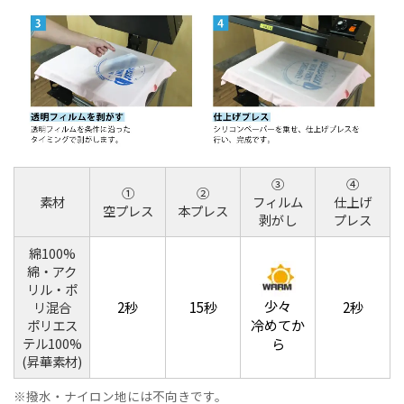
③
④
①
②
素材
フィルム
仕上げ
空プレス
本プレス
剥がし
プレス
綿100%
綿・アク
リル・ポ
少々
2秒
15秒
2秒
リ混合
冷めてか
ポリエス
テル100%
ら
(昇華素材)
撥水・ナイロン地には不向きです。