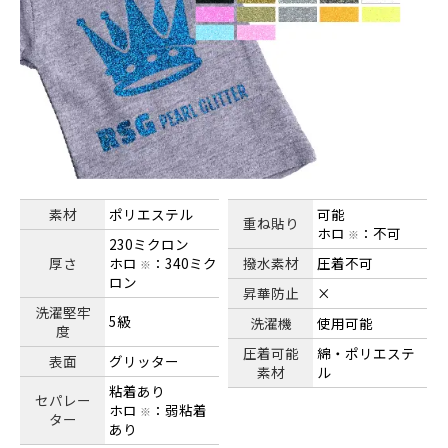
素材
ポリエステル
可能
重ね貼り
ホロ
：不可
※
230ミクロン
厚さ
ホロ
：340ミク
撥水素材
圧着不可
※
ロン
昇華防止
×
洗濯堅牢
5級
洗濯機
使用可能
度
圧着可能
綿・ポリエステ
表面
グリッター
素材
ル
粘着あり
セパレー
ホロ
：弱粘着
※
ター
あり