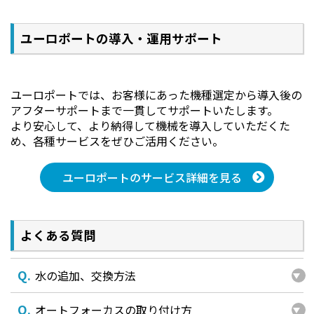
ユーロポートの導入・運用サポート
ユーロポートでは、お客様にあった機種選定から導入後の
アフターサポートまで一貫してサポートいたします。
より安心して、より納得して機械を導入していただくた
スマホ用ソフトウェア Beam Go
め、各種サービスをぜひご活用ください。
ユーロポートのサービス詳細を見る
簡単に自分のデザインを出力!自分のデザインを自分の
よくある質問
持ち物に簡単プリント!
スマホ用ソフトウェアはAndroid, iOS共に「Beam
Q.
水の追加、交換方法
Go」で検索!
Q.
オートフォーカスの取り付け方