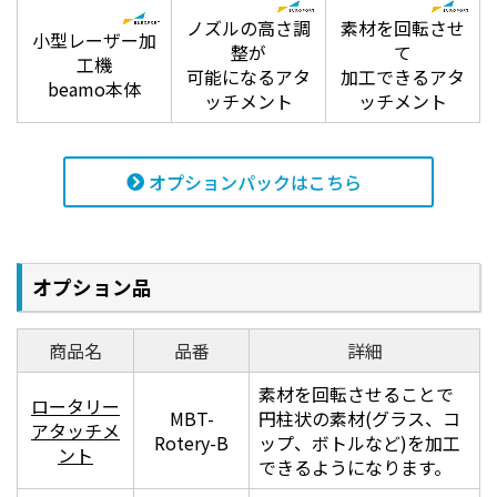
ノズルの高さ調
素材を回転させ
セーフティーロック
小型レーザー加
整が
て
工機
可能になるアタ
加工できるアタ
beamo本体
ッチメント
ッチメント
オプションパックはこちら
作業中に誤ってカバーを開いてしまい怪我をすること
のないよう、開閉センサーで事故を未然に防ぎます。
オプション品
商品名
品番
詳細
水冷式冷却システム
素材を回転させることで
ロータリー
MBT-
円柱状の素材(グラス、コ
beamoでは水冷式冷却システムを採用しています。
アタッチメ
Rotery-B
ップ、ボトルなど)を加工
水を循環させることでレーザーチューブの温度上昇を
ント
できるようになります。
防ぎ、安定した出力を行います。