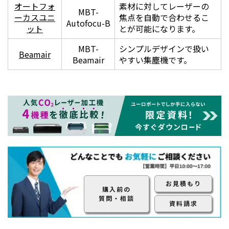
オートフォ
素材に対してレーザーの
MBT-
ーカスユニ
焦点を自動で合わせるこ
Autofocu-B
ット
とが可能になります。
MBT-
シンプルデザインで扱い
Beamair
Beamair
やすい集塵機です。
消炎機能(エアーアシスト)
ノズルの先端からエアーを出すことにより、素材の過度
な延焼を防ぎます。アシストを必要としない場合は、機
能をオフにすることも出来ます。
お見積もり
購入前の
排気システム内蔵
質問・相談
資料請求
背面に排気ファンを内蔵。付属のホースと接続して、希