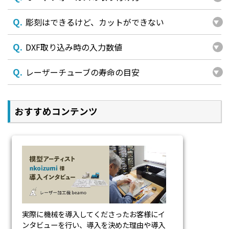
Wi-Fi対応!
Q.
彫刻はできるけど、カットができない
カメラと合わせて、どこからでもプリント!
Q.
DXF取り込み時の入力数値
Q.
レーザーチューブの寿命の目安
おすすめコンテンツ
HDカメラとWi-Fiを合わせることで、その場にいなくて
もプリントを開始出来ます。デザインの場所と作業場が
違う場合などに無くてはならない機能です。
専用ソフトウェア Beam Studio
実際に機械を導入してくださったお客様にイ
シンプルで使いやすいBeam Studioは、どんな方にで
ンタビューを行い、導入を決めた理由や導入