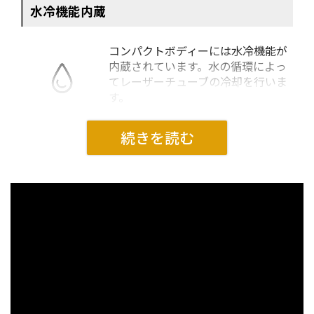
水冷機能内蔵
コンパクトボディーには水冷機能が
内蔵されています。水の循環によっ
てレーザーチューブの冷却を行いま
す。
ロータリー(オプション)
ロータリーユニットを付けること
により、コップや瓶などの曲面に彫
刻を行うことが出来るようになり
ます。
可能性の幅を大きく広げてくれる
オススメの追加機能です。