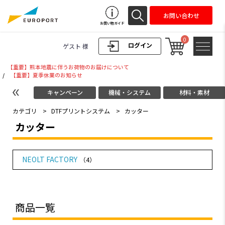
お問い合わせ
お買い物ガイド
0
ログイン
ゲスト 様
【重要】熊本地震に伴うお荷物のお届けについて
/
【重要】夏季休業のお知らせ
キャンペーン
機械・システム
材料・素材
カテゴリ
>
DTFプリントシステム
>
カッター
カッター
NEOLT FACTORY
（4）
商品一覧