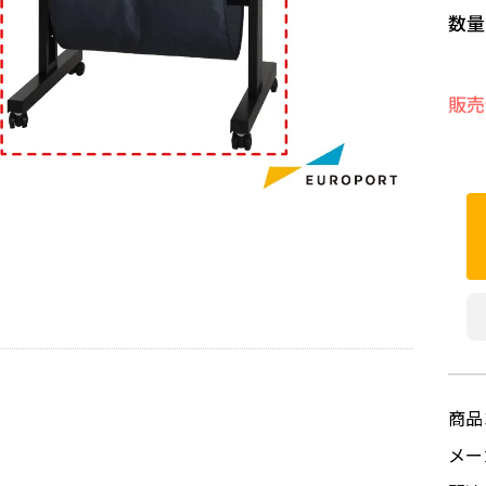
数量
販売
商品
メ