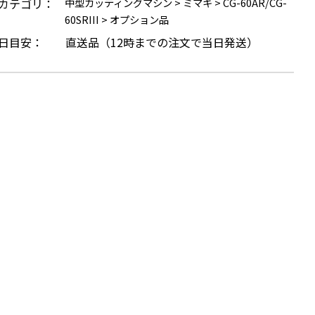
カテゴリ：
中型カッティングマシン
>
ミマキ
>
CG-60AR/CG-
60SRIII
>
オプション品
日目安：
直送品（12時までの注文で当日発送）