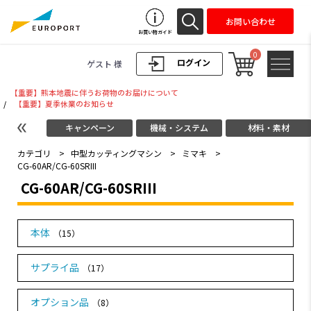
お問い合わせ
お買い物ガイド
0
ログイン
ゲスト 様
【重要】熊本地震に伴うお荷物のお届けについて
/
【重要】夏季休業のお知らせ
キャンペーン
機械・システム
材料・素材
カテゴリ
>
中型カッティングマシン
>
ミマキ
>
CG-60AR/CG-60SRIII
CG-60AR/CG-60SRIII
本体
（15）
サプライ品
（17）
オプション品
（8）