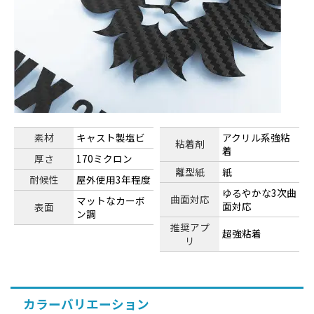
素材
キャスト製塩ビ
アクリル系強粘
粘着剤
着
厚さ
170ミクロン
離型紙
紙
耐候性
屋外使用3年程度
ゆるやかな3次曲
曲面対応
マットなカーボ
面対応
表面
ン調
推奨アプ
超強粘着
リ
カラーバリエーション