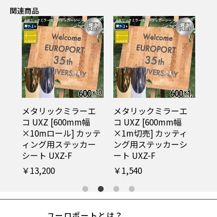
関連商品
エ
メタリックミラーエ
メタリックミラーヘ
メ
コ UXZ [600mm幅
アライン LSZ
ア
ッテ
×1m切売] カッティ
[600mm幅×10mロー
[
ー
ング用ステッカーシ
ル] カッティング用ス
カ
ート UXZ-F
テッカーシート LSZ-F
カー
￥1,540
￥51,700
￥6
ユーロポートとは？