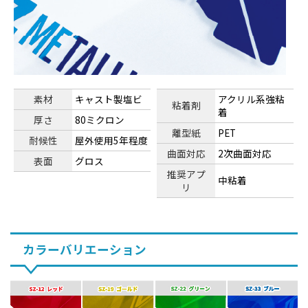
素材
キャスト製塩ビ
アクリル系強粘
粘着剤
着
厚さ
80ミクロン
離型紙
PET
耐候性
屋外使用5年程度
曲面対応
2次曲面対応
表面
グロス
推奨アプ
中粘着
リ
カラーバリエーション