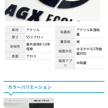
素材
アクリル
アクリル系強粘
粘着剤
着
厚さ
55ミクロン
離型紙
紙
屋外使用8-10年
耐候性
程度
ゆるやかな2次曲
曲面対応
面対応
表面
グロス
推奨アプ
中粘着
リ
カラーバリエーション