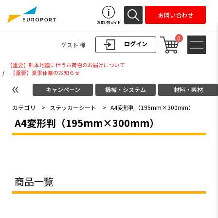
お問い合わせ
お買い物ガイド
0
ログイン
ゲスト 様
【重要】熊本地震に伴うお荷物のお届けについて
/
【重要】夏季休業のお知らせ
キャンペーン
機械・システム
材料・素材
カテゴリ
>
ステッカーシート
>
A4変形判（195mm×300mm）
A4変形判（195mm×300mm）
商品一覧