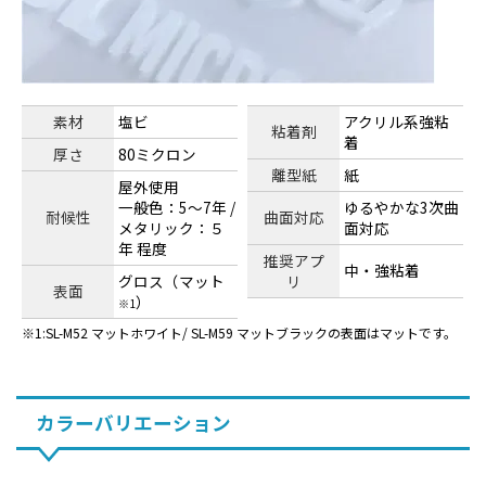
素材
塩ビ
アクリル系強粘
粘着剤
着
厚さ
80ミクロン
離型紙
紙
屋外使用
一般色：5～7年 /
ゆるやかな3次曲
耐候性
曲面対応
メタリック：５
面対応
年 程度
推奨アプ
中・強粘着
グロス（マット
リ
表面
）
※1
1:SL-M52 マットホワイト/ SL-M59 マットブラックの表面はマットです。
カラーバリエーション