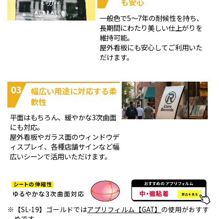
も安心
一般色で5～7年の耐候性を持ち、
長期間にわたり美しい仕上がりを
維持可能。
屋外看板にも安心してご利用いた
だけます。
03
幅広い用途に対応する柔
軟性
平面はもちろん、緩やかな3次曲面
にも対応。
屋外看板やガラス面のウィンドウデ
ィスプレイ、各種店舗サインなど幅
広いシーンで活用いただけます。
【SL-19】ゴールドでは
アプリフィルム【GAT】
の使用がおすす
めです。