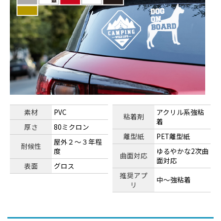
素材
PVC
アクリル系強粘
粘着剤
着
厚さ
80ミクロン
離型紙
PET離型紙
屋外２～３年程
耐候性
度
ゆるやかな2次曲
曲面対応
面対応
表面
グロス
推奨アプ
中～強粘着
リ