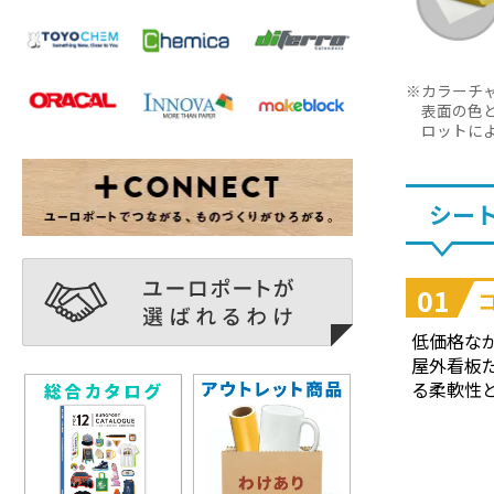
カラーチ
表面の色
ロットに
シー
01
低価格な
屋外看板
る柔軟性