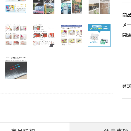
商
メ
関
発