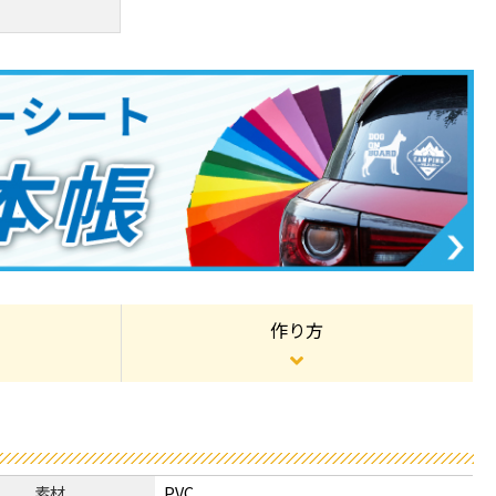
作り方
素材
PVC