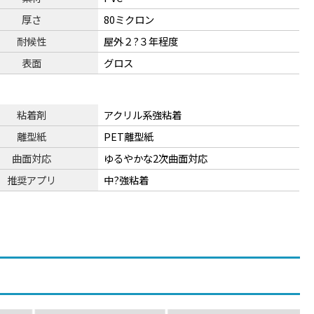
厚さ
80ミクロン
耐候性
屋外２?３年程度
表面
グロス
粘着剤
アクリル系強粘着
離型紙
PET離型紙
曲面対応
ゆるやかな2次曲面対応
推奨アプリ
中?強粘着