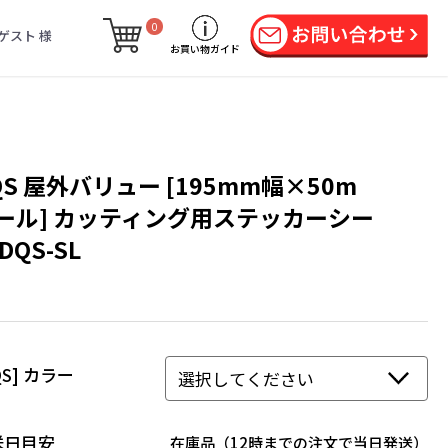
0
ゲスト 様
お買い物ガイド
QS 屋外バリュー [195mm幅×50m
ール] カッティング用ステッカーシー
DQS-SL
QS] カラー
送日目安
在庫品（12時までの注文で当日発送）