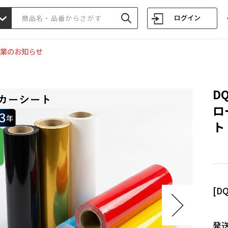
ログイン
業のお知らせ
D
ロ
ト 
[D
発