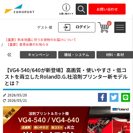
お問い合わせ
お買い物ガイド
0
ログイン
ゲスト 様
【重要】熊本地震に伴うお荷物のお届けについて
/
【重要】夏季休業のお知らせ
キャンペーン
機械・システム
材料・素材
【VG4-540/640が新登場】高画質・使いやすさ・低コ
ストを両立したRolandD.G.社溶剤プリンター新モデル
とは？
2026/05/20
2026/05/21