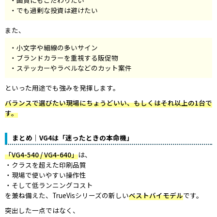
画質にもこだわりたい
でも過剰な投資は避けたい
また、
小文字や細線の多いサイン
ブランドカラーを重視する販促物
ステッカーやラベルなどのカット案件
といった用途でも強みを発揮します。
バランスで選びたい現場にちょうどいい、もしくはそれ以上の1台で
す。
まとめ｜VG4は「迷ったときの本命機」
「VG4-540 / VG4-640」
は、
クラスを超えた印刷品質
現場で使いやすい操作性
そして低ランニングコスト
を兼ね備えた、TrueVisシリーズの新しい
ベストバイモデル
です。
突出した一点ではなく、