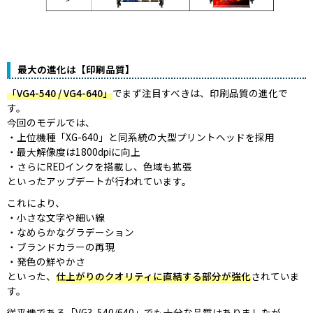
最大の進化は【印刷品質】
「VG4-540 / VG4-640」
でまず注目すべきは、印刷品質の進化で
す。
今回のモデルでは、
上位機種「XG-640」と同系統の大型プリントヘッドを採用
最大解像度は1800dpiに向上
さらにREDインクを搭載し、色域も拡張
といったアップデートが行われています。
これにより、
小さな文字や細い線
なめらかなグラデーション
ブランドカラーの再現
発色の鮮やかさ
といった、
仕上がりのクオリティに直結する部分が強化
されていま
す。
従来機である「VG3-540/640」でも十分な品質はありましたが、