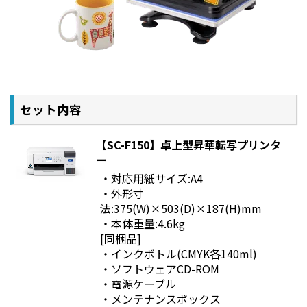
セット内容
【SC-F150】卓上型昇華転写プリンタ
ー
・対応用紙サイズ:A4
・外形寸
法:375(W)×503(D)×187(H)mm
・本体重量:4.6kg
[同梱品]
・インクボトル(CMYK各140ml)
・ソフトウェアCD-ROM
・電源ケーブル
・メンテナンスボックス