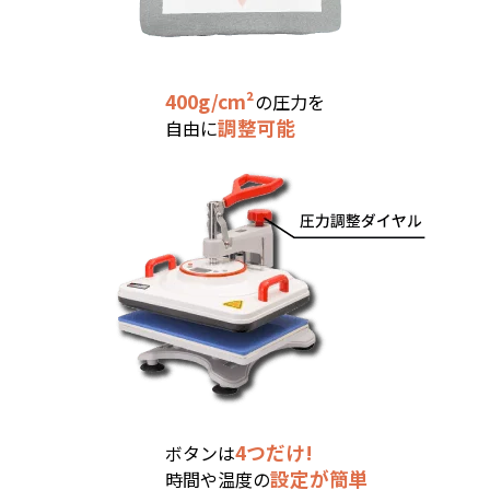
400g/cm²
の圧力を
Point2
調整可能
自由に
4つだけ!
ボタンは
Point3
設定が簡単
時間や温度の