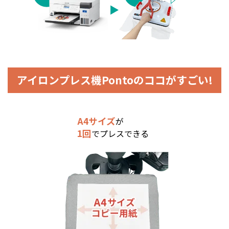
アイロンプレス機Pontoのココがすごい!
A4サイズ
が
Point1
1回
でプレスできる