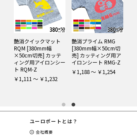
消ス
艶消クイックマット
艶消プライム RMG
RQM [380mm幅
[380mm幅×50cm切
m切
×50cm切売] カッテ
売] カッティング用ア
用ア
ィング用アイロンシー
イロンシート RMG-Z
-Z
ト RQM-Z
￥1,188 ～ ￥1,254
)ご
￥1,111 ～ ￥1,232
ユーロポートとは？
会社概要