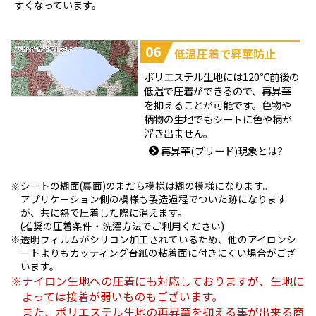
すくなっています。
06
低温圧着で昇華防止
ポリエステル生地には120℃前後の
低温で圧着ができるので、再昇華
を抑えることが可能です。色物や
柄物の生地でもシートに色や柄が
浮き出ません。
再昇華(ブリード)現象とは?
シートの糊面(裏面)のまだら模様は糊の模様になります。
アプリケーション側の模様も製造過程でついた跡になります
が、共に熱で圧着した際に消えます。
(推奨の圧着条件・洗濯方法でご利用ください)
透明フィルムがシリコン加工されているため、他のアイロンシ
ートよりもカッティング台紙の粘着面に付きにくい場合がござ
います。
ナイロン生地への圧着にも対応しておりますが、生地に
よっては接着が弱いものもございます。
また、ポリエステル生地の再昇華を抑える事が出来る商