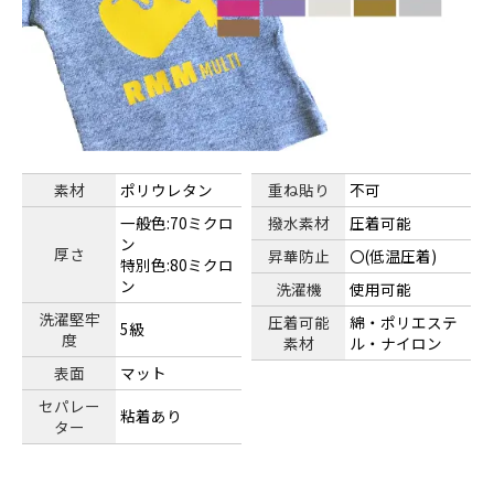
素材
ポリウレタン
重ね貼り
不可
一般色:70ミクロ
撥水素材
圧着可能
ン
厚さ
昇華防止
〇(低温圧着)
特別色:80ミクロ
ン
洗濯機
使用可能
洗濯堅牢
圧着可能
綿・ポリエステ
5級
度
素材
ル・ナイロン
表面
マット
セパレー
粘着あり
ター