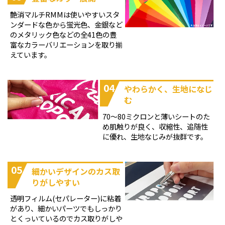
艶消マルチRMMは使いやすいスタ
ンダードな色から蛍光色、金銀など
のメタリック色などの全41色の豊
富なカラーバリエーションを取り揃
えています。
04
やわらかく、生地になじ
む
70～80ミクロンと薄いシートのた
め肌触りが良く、収縮性、追随性
に優れ、生地なじみが抜群です。
05
細かいデザインのカス取
りがしやすい
透明フィルム(セパレーター)に粘着
があり、細かいパーツでもしっかり
とくっいているのでカス取りがしや