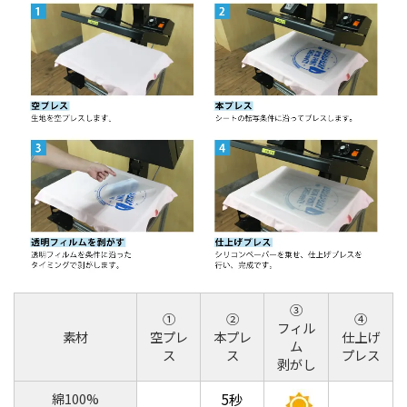
③
①
②
④
フィル
素材
空プレ
本プレ
仕上げ
ム
ス
ス
プレス
剥がし
綿100%
5秒