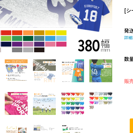
[シ
発
詳細
数
販