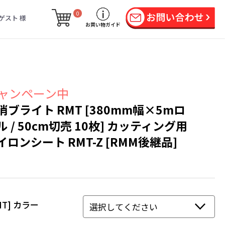
0
ゲスト 様
お買い物ガイド
ャンペーン中
消ブライト RMT [380mm幅×5mロ
ル / 50cm切売 10枚] カッティング用
イロンシート RMT-Z [RMM後継品]
MT] カラー