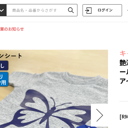
ログイン
業のお知らせ
キ
艶
ー
ア
[R