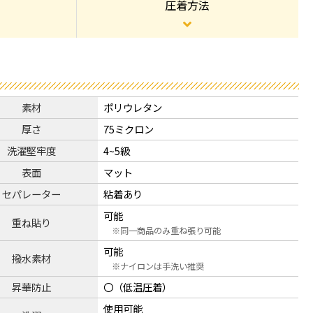
圧着方法
素材
ポリウレタン
厚さ
75ミクロン
洗濯堅牢度
4~5級
表面
マット
セパレーター
粘着あり
可能
重ね貼り
同一商品のみ重ね張り可能
可能
撥水素材
ナイロンは手洗い推奨
昇華防止
〇（低温圧着）
使用可能