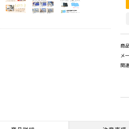
商
メ
関