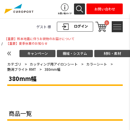
お問い合わせ
お買い物ガイド
0
ログイン
ゲスト 様
【重要】熊本地震に伴うお荷物のお届けについて
/
【重要】夏季休業のお知らせ
キャンペーン
機械・システム
材料・素材
カテゴリ
>
カッティング用アイロンシート
>
カラーシート
>
艶消ブライト RMT
>
380mm幅
380mm幅
商品一覧