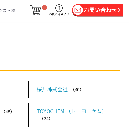
0
ゲスト 様
お買い物ガイド
桜井株式会社
（40）
TOYOCHEM （トーヨーケム）
（48）
（24）