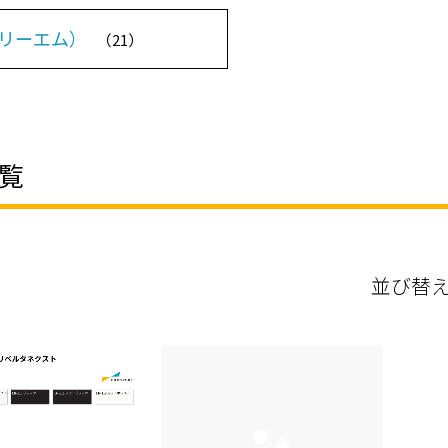
スリーエム）
（21）
覧
並び替