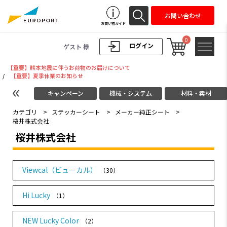
お問い合わせ
お買い物ガイド
0
ログイン
ゲスト 様
【重要】熊本地震に伴うお荷物のお届けについて
/
【重要】夏季休業のお知らせ
キャンペーン
機械・システム
材料・素材
カテゴリ
>
ステッカーシート
>
メーカー純正シート
>
桜井株式会社
桜井株式会社
Viewcal（ビューカル）
（30）
Hi Lucky
（1）
NEW Lucky Color
（2）