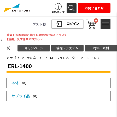
お問い合わせ
お買い物ガイド
0
ログイン
ゲスト 様
【重要】熊本地震に伴うお荷物のお届けについて
/
【重要】夏季休業のお知らせ
キャンペーン
機械・システム
材料・素材
カテゴリ
>
ラミネート
>
ロールラミネーター
>
ERL-1400
ERL-1400
本体
（0）
サプライ品
（0）